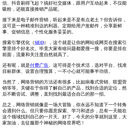
信、抖音刷得飞起？搞好社交媒体，跟用户互动起来，不仅能
吸粉，还能直接推销产品呢。
接下来是电子邮件营销，听起来是不是有点老土？但告诉你，
这可是一种精准到达的利器。定期给用户发邮件，分享新鲜
事、促销信息，个性化服务妥妥的。
搜索引擎优化（
SEO
），这个就是让你的网站或网页在搜索引
擎里排个好名次。毕竟大家有啥问题都爱搜一搜，你要是排在
前面，流量和关注度自然就高了。
还有呢，就是
付费广告
。这可得是个技术活，选对平台、找准
目标群体、设置合理预算，一不小心就可能事半功倍。
当然了，网络营销的方法还有很多，比如病毒式营销、联盟营
销等等。关键在于你得了解自己的产品，找到合适的定位，然
后不断尝试、调整，直到找到最适合自己的那一招。
总之，网络营销就像是一场大冒险，你永远不知道下一个转角
会遇到什么。但只要你愿意探索、学习和进步，总有一天能在
这个领域找到自己的一片天。好了，今天的分享就到这里，大
家加油，去征服那个神秘的网络世界吧！