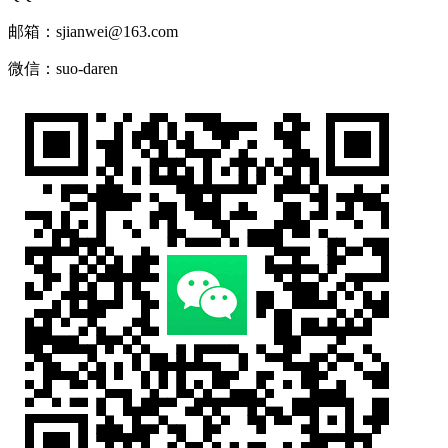
邮箱：sjianwei@163.com
微信：suo-daren