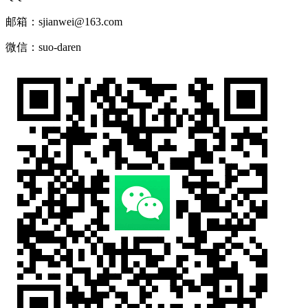
邮箱：sjianwei@163.com
微信：suo-daren