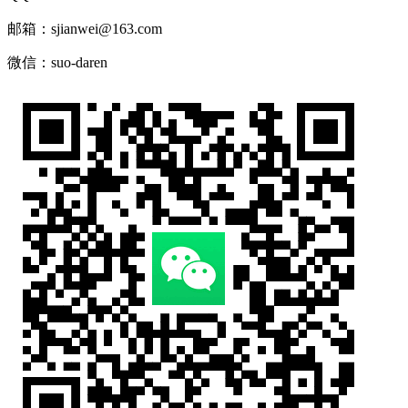
邮箱：sjianwei@163.com
微信：suo-daren