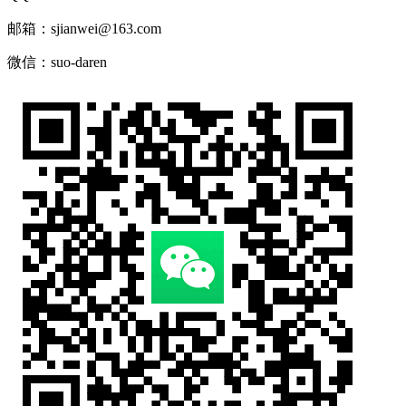
邮箱：sjianwei@163.com
微信：suo-daren