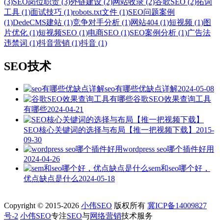
(3)
SEO岗位职责 (3)
外链建设 (2)
网站收录 (2)
谷歌SEO (2)
拓词
工具 (1)
面试技巧 (1)
robots.txt文件 (1)
SEO问题案例
(1)
DedeCMS建站 (1)
竞争对手分析 (1)
网站404 (1)
短视频 (1)
图
片优化 (1)
短视频SEO (1)
电商SEO (1)
SEO案例分析 (1)
广告法
违禁词 (1)
抖音营销 (1)
抖音 (1)
SEO技术
seo有哪些优缺点详解
2024-05-08
谷歌SEO效果查询工具
有哪些
2024-04-21
SEO核心关键词的选择与布局【推一把视频下载】
2015-
09-30
wordpress seo哪个插件好用
2024-04-26
sem和seo哪个好，
优点缺点是什么
2024-05-18
Copyright © 2015-2026
小伟SEO
版权所有
冀ICP备14009827
号-2
小伟SEO
专注
SEO
与
网络营销
技术服务