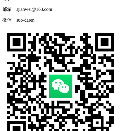
邮箱：sjianwei@163.com
微信：suo-daren