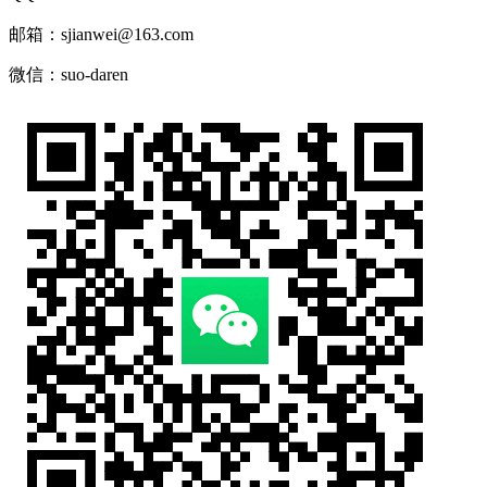
邮箱：sjianwei@163.com
微信：suo-daren