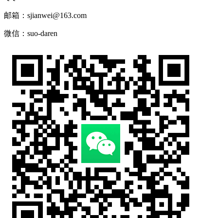
邮箱：sjianwei@163.com
微信：suo-daren