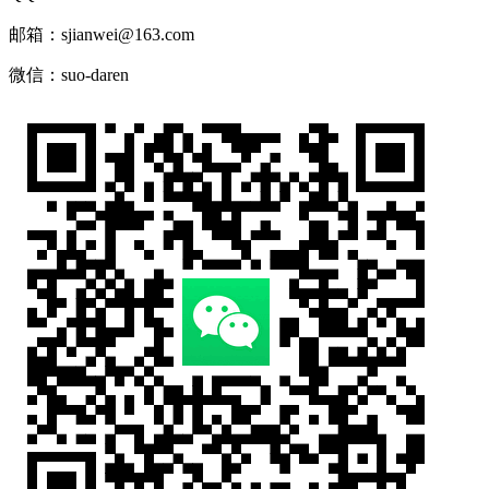
邮箱：sjianwei@163.com
微信：suo-daren