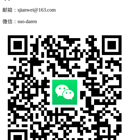
邮箱：sjianwei@163.com
微信：suo-daren