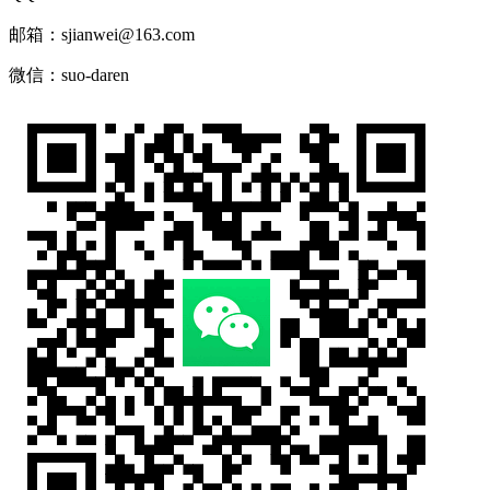
邮箱：sjianwei@163.com
微信：suo-daren