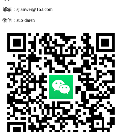
邮箱：sjianwei@163.com
微信：suo-daren