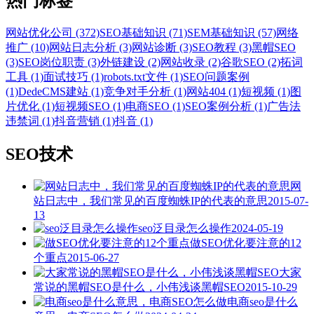
热门标签
网站优化公司 (372)
SEO基础知识 (71)
SEM基础知识 (57)
网络
推广 (10)
网站日志分析 (3)
网站诊断 (3)
SEO教程 (3)
黑帽SEO
(3)
SEO岗位职责 (3)
外链建设 (2)
网站收录 (2)
谷歌SEO (2)
拓词
工具 (1)
面试技巧 (1)
robots.txt文件 (1)
SEO问题案例
(1)
DedeCMS建站 (1)
竞争对手分析 (1)
网站404 (1)
短视频 (1)
图
片优化 (1)
短视频SEO (1)
电商SEO (1)
SEO案例分析 (1)
广告法
违禁词 (1)
抖音营销 (1)
抖音 (1)
SEO技术
网
站日志中，我们常见的百度蜘蛛IP的代表的意思
2015-07-
13
seo泛目录怎么操作
2024-05-19
做SEO优化要注意的12
个重点
2015-06-27
大家
常说的黑帽SEO是什么，小伟浅谈黑帽SEO
2015-10-29
电商seo是什么