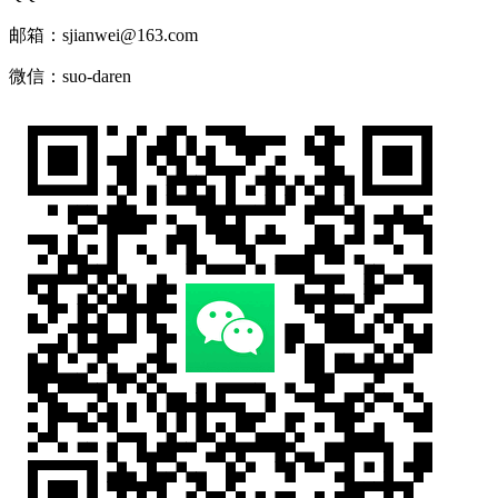
邮箱：sjianwei@163.com
微信：suo-daren