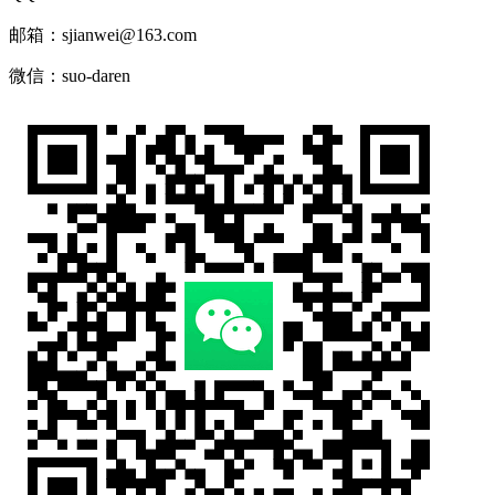
邮箱：sjianwei@163.com
微信：suo-daren