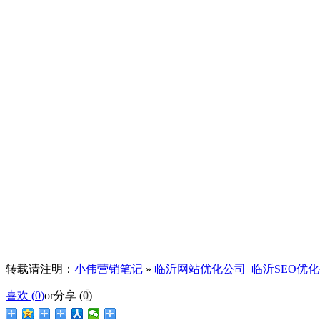
转载请注明：
小伟营销笔记
»
临沂网站优化公司_临沂SEO优
喜欢 (
0
)
or
分享 (
0
)