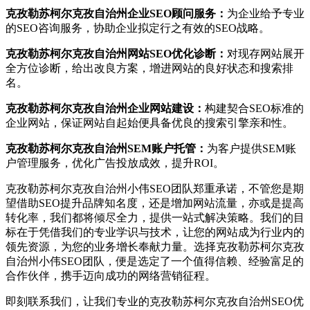
克孜勒苏柯尔克孜自治州企业SEO顾问服务：
为企业给予专业
的SEO咨询服务，协助企业拟定行之有效的SEO战略。
克孜勒苏柯尔克孜自治州网站SEO优化诊断：
对现存网站展开
全方位诊断，给出改良方案，增进网站的良好状态和搜索排
名。
克孜勒苏柯尔克孜自治州企业网站建设：
构建契合SEO标准的
企业网站，保证网站自起始便具备优良的搜索引擎亲和性。
克孜勒苏柯尔克孜自治州SEM账户托管：
为客户提供SEM账
户管理服务，优化广告投放成效，提升ROI。
克孜勒苏柯尔克孜自治州小伟SEO团队郑重承诺，不管您是期
望借助SEO提升品牌知名度，还是增加网站流量，亦或是提高
转化率，我们都将倾尽全力，提供一站式解决策略。我们的目
标在于凭借我们的专业学识与技术，让您的网站成为行业内的
领先资源，为您的业务增长奉献力量。选择克孜勒苏柯尔克孜
自治州小伟SEO团队，便是选定了一个值得信赖、经验富足的
合作伙伴，携手迈向成功的网络营销征程。
即刻联系我们，让我们专业的克孜勒苏柯尔克孜自治州SEO优