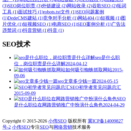
(3)
SEO岗位职责 (3)
外链建设 (2)
网站收录 (2)
谷歌SEO (2)
拓词
工具 (1)
面试技巧 (1)
robots.txt文件 (1)
SEO问题案例
(1)
DedeCMS建站 (1)
竞争对手分析 (1)
网站404 (1)
短视频 (1)
图
片优化 (1)
短视频SEO (1)
电商SEO (1)
SEO案例分析 (1)
广告法
违禁词 (1)
抖音营销 (1)
抖音 (1)
SEO技术
seo是什么职
位，岗位职责是什么详解
2024-04-12
如何吸引蜘蛛抓取网站
2015-
09-06
seo文章多少钱一篇
2024-05-15
SEO初学者常见问题总汇
2015-09-09
SEO
是什么职位在网路营销推广中扮演什么角色
2024-04-29
Copyright © 2015-2026
小伟SEO
版权所有
冀ICP备14009827
号-2
小伟SEO
专注
SEO
与
网络营销
技术服务